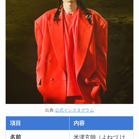
出典:
公式インスタグラム
項目
内容
名前
米津玄師（よねづ け