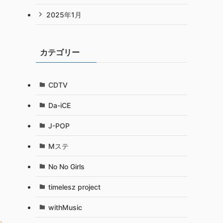
2025年1月
カテゴリー
CDTV
Da-iCE
J-POP
Mステ
No No Girls
timelesz project
withMusic