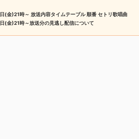
日(金)21
時
～ 放送内容タイムテーブル 順番 セトリ歌唱曲
日(金)21
時
～放送分の見逃し配信について