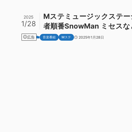
Mステミュージックステーシ
2025
1/28
者順番SnowMan ミセ
広告
音楽番組
Mステ
2025年1月28日