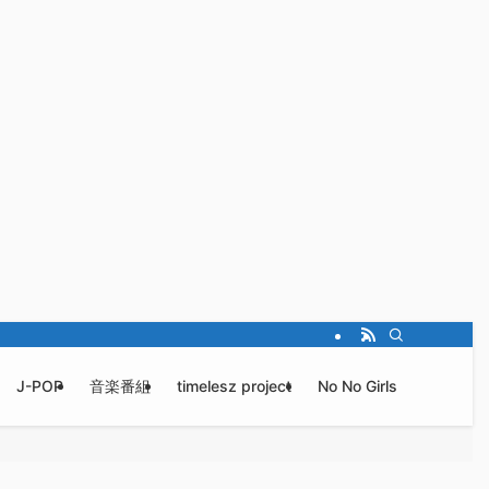
J-POP
音楽番組
timelesz project
No No Girls