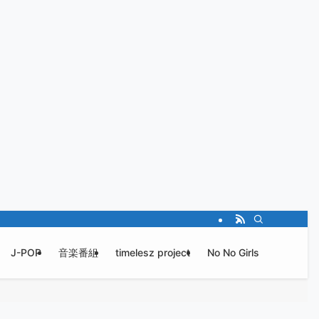
J-POP
音楽番組
timelesz project
No No Girls