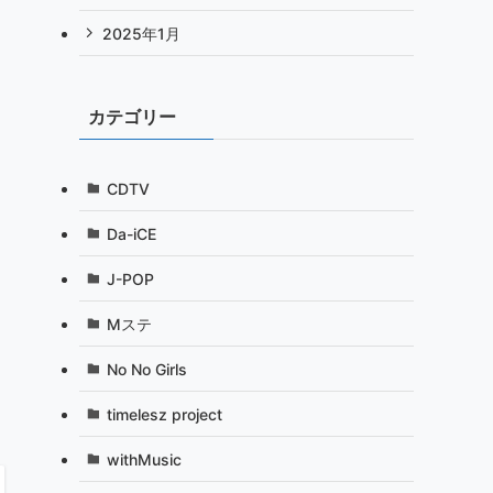
2025年1月
カテゴリー
CDTV
Da-iCE
J-POP
Mステ
No No Girls
timelesz project
withMusic