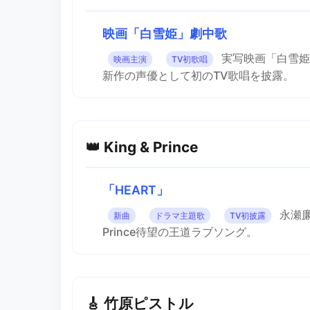
映画「白雪姫」劇中歌
実写映画「白雪姫
映画主演
TV初歌唱
新作の声優として初のTV歌唱を披露。
👑 King & Prince
「HEART」
永瀬廉
新曲
ドラマ主題歌
TV初披露
Prince待望の王道ラブソング。
🎸 竹原ピストル