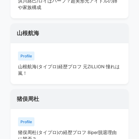
浜川路己/ロイはハーフ？超美形元アイドルの姉
や家族構成
山根航海
Profile
山根航海(タイプロ)経歴プロフ 元ZILLION 憧れは
嵐！
猪俣周杜
Profile
猪俣周杜(タイプロ)の経歴プロフ 8iper脱退理由